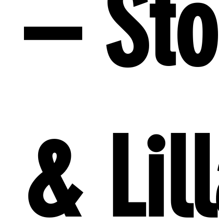
– Sto
& Lil