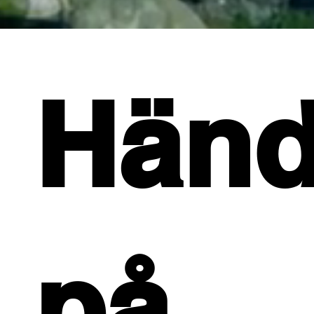
Händ
på