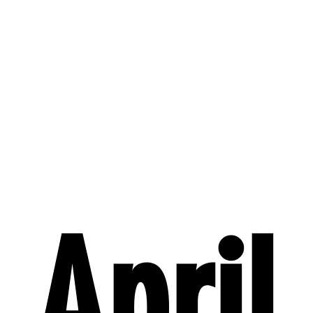
23 jan – Måns Möller: Mitt perfekta liv (Lisebergsteatern)
30–31 jan – Stora dialektshowen med Fredrik Lindström (Lisebergstea
25 feb – Pink Floyd’s – The Dark Side of the Moon (Lisebergsteatern)
25 feb – Pink Floyd’s – The Wall (Lisebergsteatern) – samma dag
11 mar – Ni hör vad jag tänker – Katrin Sundberg (Lisebergsteatern)
16–17 mar – The Music of Lord of the Rings & The Hobbit (Lisebergst
17 mar – Den magiska musiken från Harry Potter (Lisebergsteatern)
18 mar – The Music from the Lion King in concert (Lisebergsteatern)
21 mar – Marika Carlsson och klimakteriet (Lisebergsteatern)
24–24 mar – Medborgare Nûjen – Özz Nûjen (Lisebergsteatern)
April