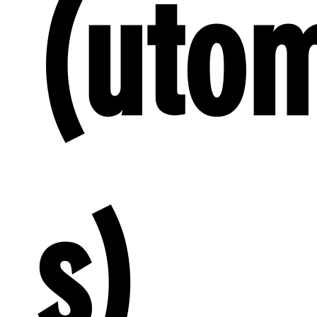
(uto
s)