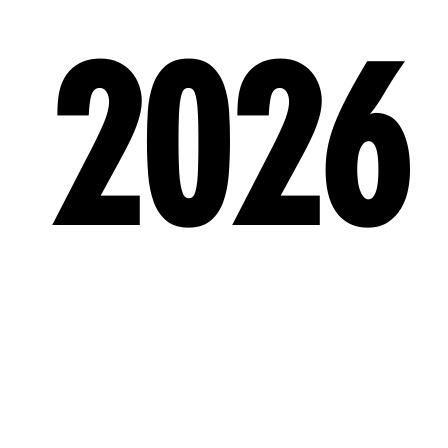
2026
14 apr – The Animals – 60th Anniversary World Tour (Lisebergsteater
27 feb & 16 apr – Carl Stanley – “Ursäkta min skånska” (Lisebergstea
28 feb – Det är samma åsna… – Anders “Ankan” Johansson (Liseberg
2 maj – Hasse Brontén – Daddy Deluxe (Lisebergsteatern)
1 maj – Svullo – Mer än bara rolig (Lisebergsteatern)
8–9 maj – Kärleksbrev (Lisebergsteatern)
13–17 maj – Bo Kaspers Orkester – Il magnifico (Rondo)
15 maj – 7 drömmar med Jacke Sjödin & Johan Ståhl (Lisebergsteate