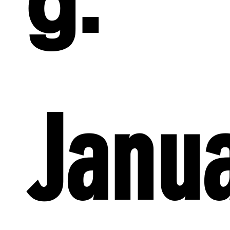
g.
Janua