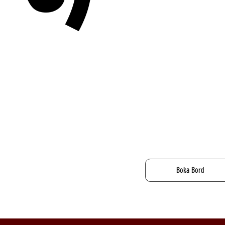
22 maj 2026, 20:00 – Rick Astley (Stora Scenen)
17 juni 2026, 20:00 – Brad Paisley (Stora Scenen)
30 juni 2026, 20:00 – Suicidal Tendencies (Stora Scenen) – enligt 
** 3 juli 2026, 18:00** – Saxon + support The Poodles (Stora Sc
20 aug 2026, 20:00 – Thomas Stenström (Stora Scenen)
21 aug 2026, 20:00 – Thomas Stenström (Stora Scenen)
Boka Bord